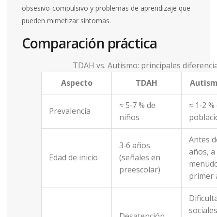
obsesivo‑compulsivo y problemas de aprendizaje que
pueden mimetizar síntomas.
Comparación práctica
TDAH vs. Autismo: principales diferenci
Aspecto
TDAH
Autism
≈ 5‑7 % de
≈ 1‑2 %
Prevalencia
niños
poblaci
Antes d
3‑6 años
años, a
Edad de inicio
(señales en
menudo
preescolar)
primer
Dificult
sociales
Desatención,