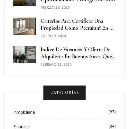
MARZO 29, 2026
Criterios Para Certificar Una
Propiedad Como 'premium' En El
Mercado Inmobiliario De Lujo
ENERO 9, 2026
Índice De Vacancia Y Oferta De
Alquileres En Buenos Aires: Qué
Dice El Mercado En 2026
FEBRERO 22, 2026
CATEGORÍAS
(97)
Inmobiliaria
(84)
Finanzas