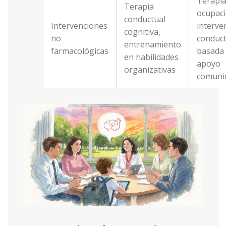
Terapi
Terapia
ocupaci
conductual
Intervenciones
interve
cognitiva,
no
conduct
entrenamiento
farmacológicas
basada 
en habilidades
apoyo
organizativas
comunic