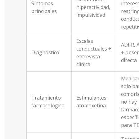
Síntomas
interes
hiperactividad,
principales
restrin
impulsividad
conduc
repetit
Escalas
ADI‑R, 
conductuales +
Diagnóstico
+ obser
entrevista
directa
clínica
Medica
solo pa
comorbi
Tratamiento
Estimulantes,
no hay
farmacológico
atomoxetina
fármac
específ
para T