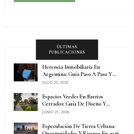
ÚLTIMAS
PUBLICACIONES
Herencia Inmobiliaria En
Argentina: Guía Paso A Paso Y
Trámites Especiales
JULIO 23, 2026
Espacios Verdes En Barrios
Cerrados: Guía De Diseño Y
Mantenimiento
JUNIO 21, 2026
Especulación De Tierra Urbana:
Oportunidades Y Riesgos En 2026