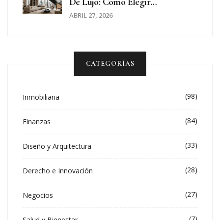
De Lujo: Cómo Elegir
Propiedades En Zonas Exclusivas
ABRIL 27, 2026
CATEGORÍAS
(98)
Inmobiliaria
(84)
Finanzas
(33)
Diseño y Arquitectura
(28)
Derecho e Innovación
(27)
Negocios
(7)
Salud y Bienestar