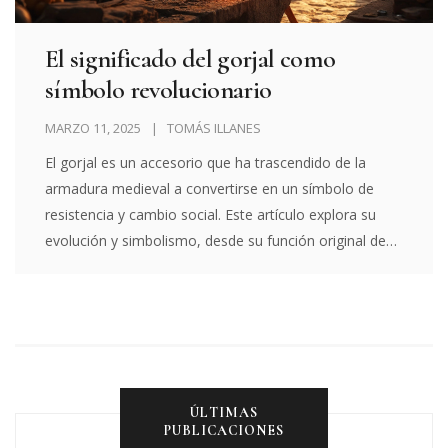
El significado del gorjal como
símbolo revolucionario
MARZO 11, 2025
TOMÁS ILLANES
El gorjal es un accesorio que ha trascendido de la
armadura medieval a convertirse en un símbolo de
resistencia y cambio social. Este artículo explora su
evolución y simbolismo, desde su función original de
protección hasta su actual representación de lucha y
transformación. Sumérgete en la historia del gorjal
como icono revolucionario y descubre su impacto en
movimientos contemporáneos.
ÚLTIMAS
PUBLICACIONES