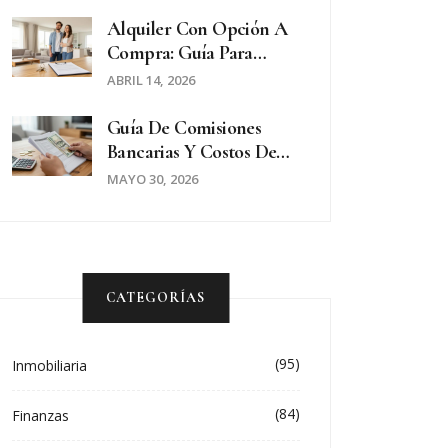
Cuándo Y Cómo Se
Pagan
Alquiler Con Opción A
Compra: Guía Para
Redactar Un Contrato
ABRIL 14, 2026
Seguro
Guía De Comisiones
Bancarias Y Costos De
Transferencias
MAYO 30, 2026
Inmobiliarias En España
2026
CATEGORÍAS
(95)
Inmobiliaria
(84)
Finanzas