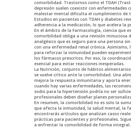
comorbilidad. Trastornos como el TDAH (Trastor
depresión suelen coexistir con enfermedades c
malestar mental dificulta el cumplimiento de tr
Estudios en pacientes con TDAH y diabetes reve
adherencia a la medicación, lo que acelera la
En el ámbito de la
Farmacología
,
ciencia que e
comorbilidad obliga a una revisión minuciosa 
analgésico que es seguro para una persona sin
con una enfermedad renal crónica. Asimismo, 
para reforzar la inmunidad pueden experimenta
los fármacos prescritos. Por eso, la coordinaci
esencial para evitar reacciones inesperadas.
La
Nutrición
,
conjunto de hábitos alimentarios
se vuelve crítico ante la comorbilidad. Una a
mejora la respuesta inmunitaria y aporta ener
cuando hay varias enfermedades, las recomenda
sodio para la hipertensión podría no ser sufici
profesionales deben diseñar planes personaliz
En resumen, la comorbilidad no es solo la sum
que afecta la inmunidad, la salud mental, la fa
encontrarás artículos que analizan casos reale
prácticas para pacientes y profesionales. Sigu
a enfrentar la comorbilidad de forma integral.