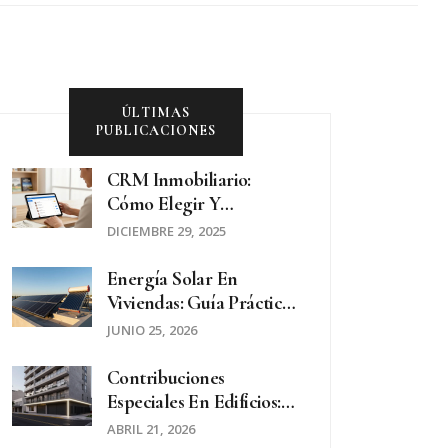
ÚLTIMAS
PUBLICACIONES
CRM Inmobiliario:
Cómo Elegir Y
Aprovechar Sus
DICIEMBRE 29, 2025
Funciones Para Vender
Más Y Mejor
Energía Solar En
Viviendas: Guía Práctica
De Paneles Fotovoltaicos
JUNIO 25, 2026
Y Termotanques Solares
Contribuciones
Especiales En Edificios:
Guía Completa Sobre
ABRIL 21, 2026