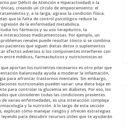
no por Déficit de Atención e Hiperactividad) o la
rónicas, creando un círculo de empeoramiento: el
atamientos y, a la larga, agrava la condición física.
lan que la falta de control psicológico reduce la
 progresión de la enfermedad metabólica.
studia los fármacos y su uso terapéutico
, la
de interacciones medicamentosas. Por ejemplo, un
 problemas renales puede resultar tóxico si se combina
los pacientes que siguen dietas detox o suplementos
r efectos adversos si los componentes interfieren con
ón entre médicos, farmacéuticos y nutricionistas es
 que aportan los nutrientes necesarios
es otro pilar que
limentación balanceada ayuda a moderar la inflamación,
gía para afrontar trastornos mentales. Sin embargo,
ciones nutricionales pueden variar: una dieta baja en
ente para controlar la glucemia en diabetes. Por eso, los
ados que consideren todas las condiciones presentes.
a de varias enfermedades, es una interacción compleja
rmacología y la nutrición. A lo largo de esta sección
s, explican cómo manejar riesgos y ofrecen estrategias
e leyendo para descubrir recursos útiles que te ayudarán