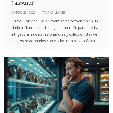
Guevara?
MARZO 23, 2025
TOMÁS ILLANES
El reloj Rolex de Che Guevara se ha convertido en un
símbolo lleno de misterio y asombro. Su paradero ha
intrigado a muchos historiadores y coleccionistas de
objetos relacionados con el Che. Esta pieza icónica,
que el revolucionario argentino solía llevar, ha dejado
un impacto en el mundo del coleccionismo debido a su
desaparición. En este artículo, exploramos la historia
del reloj, sus leyendas y su relevancia actual.