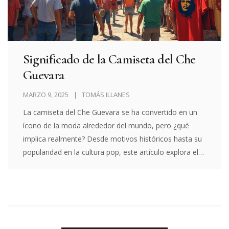
Significado de la Camiseta del Che
Guevara
MARZO 9, 2025
TOMÁS ILLANES
La camiseta del Che Guevara se ha convertido en un
ícono de la moda alrededor del mundo, pero ¿qué
implica realmente? Desde motivos históricos hasta su
popularidad en la cultura pop, este artículo explora el
significado detrás de esta prenda. Además, se analiza
su relevancia en el contexto actual y qué simboliza
para distintas generaciones. También se ofrecen
consejos sobre dónde encontrar versiones auténticas
de calidad.