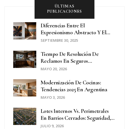
ÚLTIMAS
PUBLICACIONES
Diferencias Entre El
Expresionismo Abstracto Y El
Realismo Social
SEPTIEMBRE 30, 2025
Tiempo De Resolución De
Reclamos En Seguros
Inmobiliarios: Plazos, Leyes Y
MAYO 20, 2026
Cómo Acelerar El Proceso
Modernización De Cocinas:
Tendencias 2025 En Argentina
MAYO 3, 2026
Lotes Internos Vs. Perimetrales
En Barrios Cerrados: Seguridad,
Precio Y Qué Conviene Comprar
JULIO 9, 2026