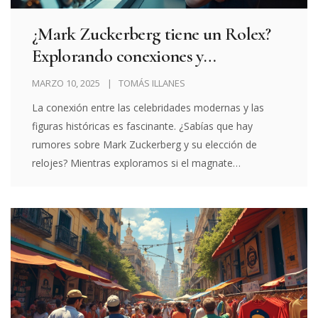
¿Mark Zuckerberg tiene un Rolex?
Explorando conexiones y
curiosidades del Che Guevara
MARZO 10, 2025
TOMÁS ILLANES
La conexión entre las celebridades modernas y las
figuras históricas es fascinante. ¿Sabías que hay
rumores sobre Mark Zuckerberg y su elección de
relojes? Mientras exploramos si el magnate
tecnológico posee un Rolex, también nos sumergimos
en el fenómeno del merchandising del Che Guevara,
una figura icónica por su impacto revolucionario. Este
artículo investigador explora no solo las preferencias
personales de Zuckerberg, sino cómo el Che Guevara
se ha convertido en un fenómeno comercial en el
mundo moderno.