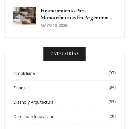
Financiamiento Para
Monotributistas En Argentina:
Requisitos Y Opciones Reales
MAYO 10, 2026
CATEGORÍAS
(97)
Inmobiliaria
(84)
Finanzas
(33)
Diseño y Arquitectura
(28)
Derecho e Innovación