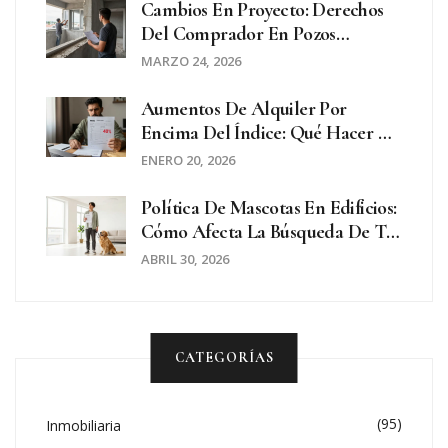
Cambios En Proyecto: Derechos
Del Comprador En Pozos
Inmobiliarios
MARZO 24, 2026
Aumentos De Alquiler Por
Encima Del Índice: Qué Hacer Y
Tus Derechos En 2026
ENERO 20, 2026
Política De Mascotas En Edificios:
Cómo Afecta La Búsqueda De Tu
Próximo Hogar
ABRIL 30, 2026
CATEGORÍAS
(95)
Inmobiliaria