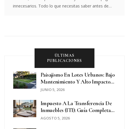
innecesarios. Todo lo que necesitas saber antes de
firmar.
ÚLTIMAS
PUBLICACIONES
Paisajismo En Lotes Urbanos: Bajo
Mantenimiento Y Alto Impacto
Visual
JUNIO 5, 2026
Impuesto A La Transferencia De
Inmuebles (ITI): Guía Completa
Para Vender Y Comprar En
AGOSTO 5, 2026
Argentina