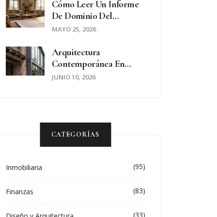
Energía
Cómo Leer Un Informe
De Dominio Del
Registro De La
MAYO 25, 2026
Propiedad: Guía Práctica
Para Comprar Seguro
Arquitectura
Contemporánea En
Buenos Aires: Claves
JUNIO 10, 2026
Actuales Y Tendencias
CATEGORÍAS
(95)
Inmobiliaria
(83)
Finanzas
(33)
Diseño y Arquitectura