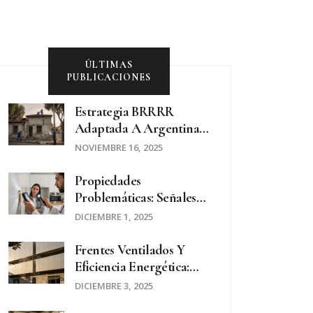
ÚLTIMAS
PUBLICACIONES
Estrategia BRRRR
Adaptada A Argentina:
Compra, Reforma,
NOVIEMBRE 16, 2025
Alquiler Y
Refinanciación
Propiedades
Inmobiliaria
Problemáticas: Señales
De Alerta Al Buscar Tu
DICIEMBRE 1, 2025
Próxima Casa
Frentes Ventilados Y
Eficiencia Energética:
Cómo Diseñar Edificios
DICIEMBRE 3, 2025
Que Respiran Y Ahorran