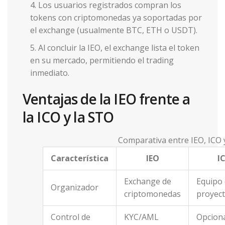
Los usuarios registrados compran los
tokens con criptomonedas ya soportadas por
el exchange (usualmente BTC, ETH o USDT).
Al concluir la IEO, el exchange lista el token
en su mercado, permitiendo el trading
inmediato.
Ventajas de la IEO frente a
la ICO y la STO
Comparativa entre IEO, ICO
Característica
IEO
I
Exchange de
Equipo 
Organizador
criptomonedas
proyec
Control de
KYC/AML
Opciona