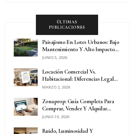
ÚLTIMAS
PUBLICACIONES
Paisajismo En Lotes Urbanos: Bajo
Mantenimiento Y Alto Impacto
Visual
JUNIO 5, 2026
Locación Comercial Vs.
Habitacional: Diferencias Legales
Clave Que Todo Propietario Debe
MARZO 2, 2026
Saber
Zonaprop: Guía Completa Para
Comprar, Vender Y Alquilar
Inmuebles En Argentina
JUNIO 19, 2026
Ruido, Luminosidad Y