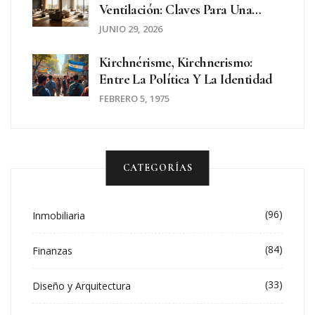
Ventilación: Claves Para Una
Tasación Inmobiliaria Justa
JUNIO 29, 2026
Kirchnérisme, Kirchnerismo:
Entre La Política Y La Identidad
FEBRERO 5, 1975
CATEGORÍAS
(96)
Inmobiliaria
(84)
Finanzas
(33)
Diseño y Arquitectura