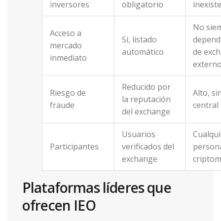
inversores
obligatorio
inexist
No sie
Acceso a
Sí, listado
depend
mercado
automático
de exc
inmediato
extern
Reducido por
Riesgo de
Alto, sin
la reputación
fraude
central
del exchange
Usuarios
Cualqui
Participantes
verificados del
person
exchange
cripto
Plataformas líderes que
ofrecen IEO