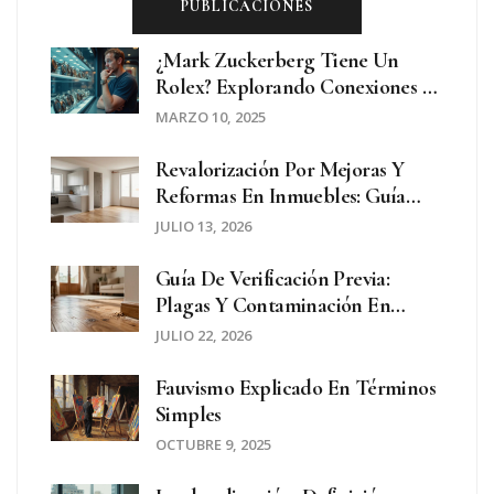
PUBLICACIONES
¿Mark Zuckerberg Tiene Un
Rolex? Explorando Conexiones Y
Curiosidades Del Che Guevara
MARZO 10, 2025
Revalorización Por Mejoras Y
Reformas En Inmuebles: Guía
Práctica De Tasación
JULIO 13, 2026
Guía De Verificación Previa:
Plagas Y Contaminación En
Inmuebles Antes De Comprar
JULIO 22, 2026
Fauvismo Explicado En Términos
Simples
OCTUBRE 9, 2025