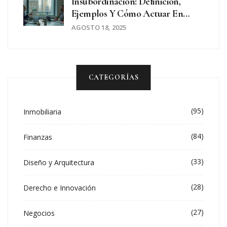
Insubordinación: Definición,
Ejemplos Y Cómo Actuar En
Argentina (2025)
AGOSTO 18, 2025
CATEGORÍAS
(95)
Inmobiliaria
(84)
Finanzas
(33)
Diseño y Arquitectura
(28)
Derecho e Innovación
(27)
Negocios