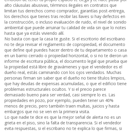
alto
cláusulas abusivas
,
términos ilegales en contratos que
limitan tus derechos como comprador
,
garantías post-entrega
,
los derechos que tienes tras recibir las llaves si hay defectos en
la construcción
, o incluso
evaluación de ruido
,
el nivel de sonido
ambiental que puede arruinar tu calidad de vida sin que lo notes
hasta que ya estás viviendo allí
.
No basta con que la casa te guste. Si el escritorio del escribano
no te deja revisar el
reglamento de copropiedad
,
el documento
que define qué puedes hacer dentro de tu departamento o casa
en un barrio cerrado o propiedad horizontal
, o si no te dieron un
informe de
escritura pública
,
el documento legal que prueba que
la propiedad está libre de gravámenes y que el vendedor es el
dueño real
, estás caminando con los ojos vendados. Muchas
personas firman sin saber que el dueño no tiene títulos limpios,
que hay deudas de expensas acumuladas, o que el edificio tiene
problemas estructurales ocultos. Y si el precio parece
demasiado bueno para ser verdad, casi siempre lo es. Las
propiedades en pozo, por ejemplo, pueden tener un 40%
menos de precio, pero también traen multas, juicios y hasta
embargos que no se ven en la primera visita.
Lo que nadie te dice es que la mejor señal de alerta no es un
grieta en el piso, sino la falta de transparencia. Si el vendedor
evita respuestas, si el escribano no te explica lo que firmas, si