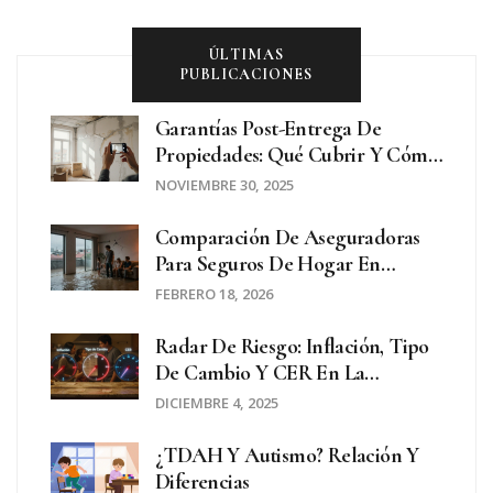
ÚLTIMAS
PUBLICACIONES
Garantías Post-Entrega De
Propiedades: Qué Cubrir Y Cómo
Reclamar
NOVIEMBRE 30, 2025
Comparación De Aseguradoras
Para Seguros De Hogar En
Argentina 2026
FEBRERO 18, 2026
Radar De Riesgo: Inflación, Tipo
De Cambio Y CER En La
Argentina Actual
DICIEMBRE 4, 2025
¿TDAH Y Autismo? Relación Y
Diferencias