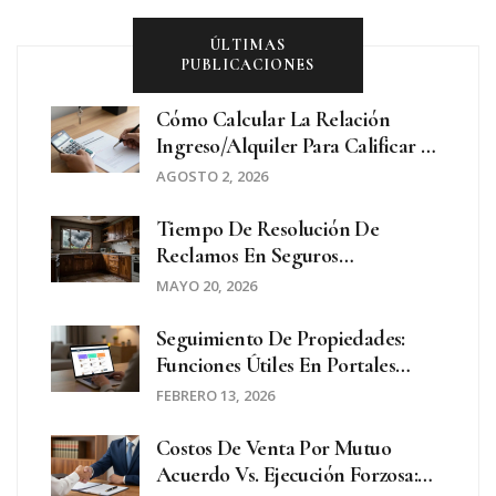
ÚLTIMAS
PUBLICACIONES
Cómo Calcular La Relación
Ingreso/alquiler Para Calificar En
Argentina
AGOSTO 2, 2026
Tiempo De Resolución De
Reclamos En Seguros
Inmobiliarios: Plazos, Leyes Y
MAYO 20, 2026
Cómo Acelerar El Proceso
Seguimiento De Propiedades:
Funciones Útiles En Portales
Inmobiliarios
FEBRERO 13, 2026
Costos De Venta Por Mutuo
Acuerdo Vs. Ejecución Forzosa: