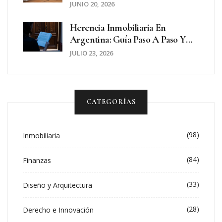
Guía Práctica En Argentina
JUNIO 20, 2026
Herencia Inmobiliaria En
Argentina: Guía Paso A Paso Y
Trámites Especiales
JULIO 23, 2026
CATEGORÍAS
(98)
Inmobiliaria
(84)
Finanzas
(33)
Diseño y Arquitectura
(28)
Derecho e Innovación