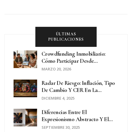
ÚLTIMAS
PUBLICACIONES
Crowdfunding Inmobiliario:
Cómo Participar Desde
Argentina
MARZO 20, 2026
Radar De Riesgo: Inflación, Tipo
De Cambio Y CER En La
Argentina Actual
DICIEMBRE 4, 2025
Diferencias Entre El
Expresionismo Abstracto Y El
Realismo Social
SEPTIEMBRE 30, 2025