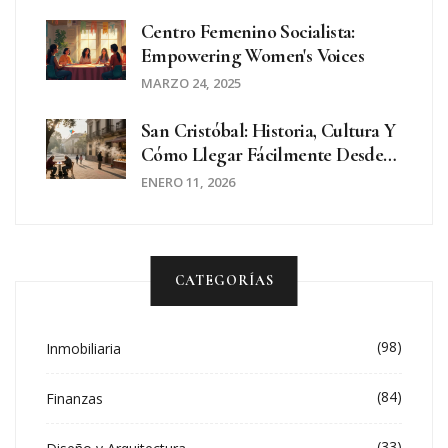
Centro Femenino Socialista:
Empowering Women's Voices
MARZO 24, 2025
San Cristóbal: Historia, Cultura Y
Cómo Llegar Fácilmente Desde
Cualquier Punto De Buenos Aires
ENERO 11, 2026
CATEGORÍAS
(98)
Inmobiliaria
(84)
Finanzas
(33)