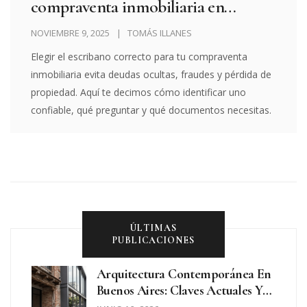
compraventa inmobiliaria en
Argentina
NOVIEMBRE 9, 2025
TOMÁS ILLANES
Elegir el escribano correcto para tu compraventa
inmobiliaria evita deudas ocultas, fraudes y pérdida de
propiedad. Aquí te decimos cómo identificar uno
confiable, qué preguntar y qué documentos necesitas.
ÚLTIMAS
PUBLICACIONES
Arquitectura Contemporánea En
Buenos Aires: Claves Actuales Y