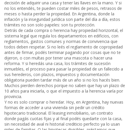
decisión de adquirir una casa y tener las llaves en la mano. Y si
no los entendés, te pueden costar miles de pesos, retrasos de
meses o hasta perder la propiedad.
En Argentina, donde la
inflación y la inseguridad jurídica son parte del día a día, estos
trámites no son solo papeles: son tu protección.
Detrás de cada compra o herencia hay
propiedad horizontal
,
el
sistema legal que regula los departamentos en edificios, con
reglamentos, gastos comunes y normas de convivencia que
todos deben respetar
. Si no leés el reglamento de copropiedad
antes de firmar, podés terminar pagando por cosas que no te
dijeron, o con multas por tener una mascota o hacer una
reforma. Y si heredás una casa, los
trámites de sucesión
inmuebles
,
el proceso para pasar la propiedad de un fallecido a
sus herederos, con plazos, impuestos y documentación
obligatoria
pueden tardar más de un año si no los hacés bien.
Muchos pierden derechos porque no saben que hay un plazo de
10 años para iniciarla, o que el impuesto a la herencia varía por
provincia.
Y no es solo comprar o heredar. Hoy, en Argentina, hay nuevas
formas de acceder a una vivienda sin pedir un crédito
hipotecario tradicional. El
leasing inmobiliario
,
un contrato
donde pagás cuotas fijas y al final podés quedarte con la casa,
sin necesidad de aval ni historial crediticio perfecto
ya lo usan
miles de familias. O las
hipotecas divisibles
,
préstamos que