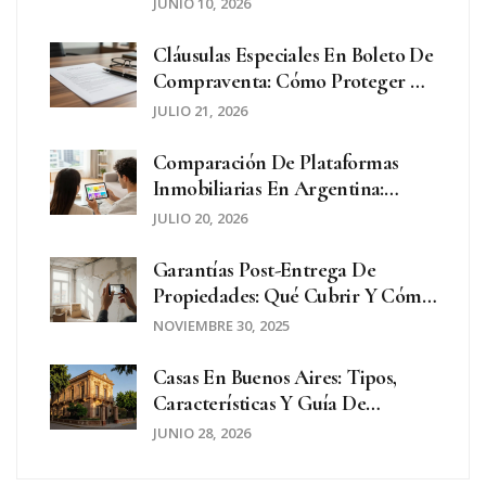
Tendencias
JUNIO 10, 2026
Cláusulas Especiales En Boleto De
Compraventa: Cómo Proteger Al
Vendedor En Argentina
JULIO 21, 2026
Comparación De Plataformas
Inmobiliarias En Argentina:
Zonacoin, Mercado Libre Y Más
JULIO 20, 2026
Garantías Post-Entrega De
Propiedades: Qué Cubrir Y Cómo
Reclamar
NOVIEMBRE 30, 2025
Casas En Buenos Aires: Tipos,
Características Y Guía De
Compra
JUNIO 28, 2026