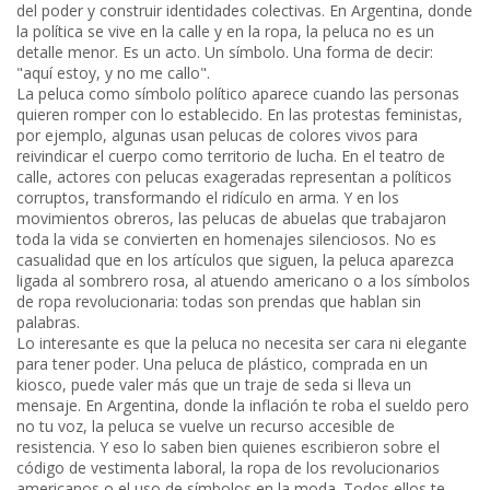
del poder y construir identidades colectivas.
En Argentina, donde
la política se vive en la calle y en la ropa, la peluca no es un
detalle menor. Es un acto. Un símbolo. Una forma de decir:
"aquí estoy, y no me callo".
La peluca como símbolo político aparece cuando las personas
quieren romper con lo establecido. En las protestas feministas,
por ejemplo, algunas usan pelucas de colores vivos para
reivindicar el cuerpo como territorio de lucha. En el teatro de
calle, actores con pelucas exageradas representan a políticos
corruptos, transformando el ridículo en arma. Y en los
movimientos obreros, las pelucas de abuelas que trabajaron
toda la vida se convierten en homenajes silenciosos. No es
casualidad que en los artículos que siguen, la peluca aparezca
ligada al sombrero rosa, al atuendo americano o a los símbolos
de ropa revolucionaria: todas son prendas que hablan sin
palabras.
Lo interesante es que la peluca no necesita ser cara ni elegante
para tener poder. Una peluca de plástico, comprada en un
kiosco, puede valer más que un traje de seda si lleva un
mensaje. En Argentina, donde la inflación te roba el sueldo pero
no tu voz, la peluca se vuelve un recurso accesible de
resistencia. Y eso lo saben bien quienes escribieron sobre el
código de vestimenta laboral, la ropa de los revolucionarios
americanos o el uso de símbolos en la moda. Todos ellos te