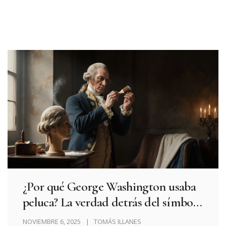
¿Por qué George Washington usaba
peluca? La verdad detrás del símbolo
de la Revolución
NOVIEMBRE 6, 2025
TOMÁS ILLANES