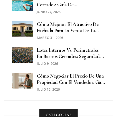
Cerrados: Guía De
Mantenimiento Y Seguridad
JUNIO 24, 2026
Cómo Mejorar El Atractivo De
Fachada Para La Venta De Tu
Casa
MARZO 31, 2026
Lotes Internos Vs. Perimetrales
En Barrios Cerrados: Seguridad,
Precio Y Qué Conviene Comprar
JULIO 9, 2026
Cómo Negociar El Precio De Una
Propiedad Con El Vendedor: Guía
Práctica Para Compradores En
JULIO 12, 2026
Argentina
CATEGORÍAS