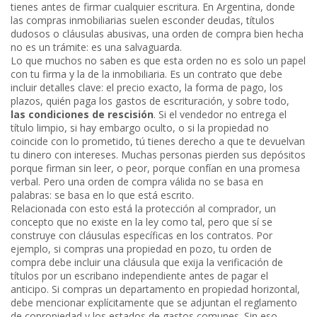
tienes antes de firmar cualquier escritura.
En Argentina, donde
las compras inmobiliarias suelen esconder deudas, títulos
dudosos o cláusulas abusivas, una orden de compra bien hecha
no es un trámite: es una salvaguarda.
Lo que muchos no saben es que esta orden no es solo un papel
con tu firma y la de la inmobiliaria. Es un contrato que debe
incluir detalles clave: el precio exacto, la forma de pago, los
plazos, quién paga los gastos de escrituración, y sobre todo,
las condiciones de rescisión
. Si el vendedor no entrega el
título limpio, si hay embargo oculto, o si la propiedad no
coincide con lo prometido, tú tienes derecho a que te devuelvan
tu dinero con intereses. Muchas personas pierden sus depósitos
porque firman sin leer, o peor, porque confían en una promesa
verbal. Pero una orden de compra válida no se basa en
palabras: se basa en lo que está escrito.
Relacionada con esto está la
protección al comprador
, un
concepto que no existe en la ley como tal, pero que sí se
construye con cláusulas específicas en los contratos. Por
ejemplo, si compras una propiedad en pozo, tu orden de
compra debe incluir una cláusula que exija la verificación de
títulos por un escribano independiente antes de pagar el
anticipo. Si compras un departamento en propiedad horizontal,
debe mencionar explícitamente que se adjuntan el reglamento
de copropiedad y los estados de gastos comunes. Sin eso,