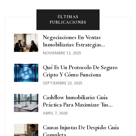
ÚLTIMAS
PUBLICACIONES
Negociaciones En Ventas
Inmobiliarias: Estrategias
Efectivas Para Cerrar Más Ventas
NOVIEMBRE 12, 2025
Qué Es Un Protocolo De Seguro
Cripto Y Cómo Funciona
SEPTIEMBRE 22, 2025
Cashflow Inmobiliario: Guía
Práctica Para Maximizar Tus
Ingresos Mensuales
ABRIL 7, 2026
Causas Injustas De Despido: Guía
Completa