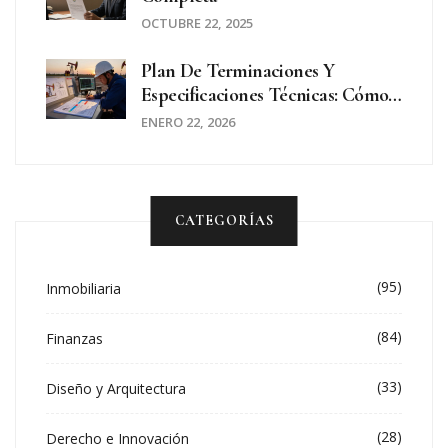
OCTUBRE 22, 2025
Plan De Terminaciones Y
Especificaciones Técnicas: Cómo
Leerlo Y Entenderlo Paso A Paso
ENERO 22, 2026
CATEGORÍAS
(95)
Inmobiliaria
(84)
Finanzas
(33)
Diseño y Arquitectura
(28)
Derecho e Innovación