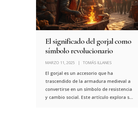
El significado del gorjal como
símbolo revolucionario
MARZO 11, 2025
TOMÁS ILLANES
El gorjal es un accesorio que ha
trascendido de la armadura medieval a
convertirse en un símbolo de resistencia
y cambio social. Este artículo explora su
evolución y simbolismo, desde su
función original de protección hasta su
actual representación de lucha y
transformación. Sumérgete en la
historia del gorjal como icono