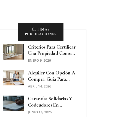
ÚLTIMAS
PUBLICACIONES
Criterios Para Certificar
Una Propiedad Como
'premium' En El
ENERO 9, 2026
Mercado Inmobiliario
De Lujo
Alquiler Con Opción A
Compra: Guía Para
Redactar Un Contrato
ABRIL 14, 2026
Seguro
Garantías Solidarias Y
Codeudores En
Contratos De Alquiler:
JUNIO 14, 2026