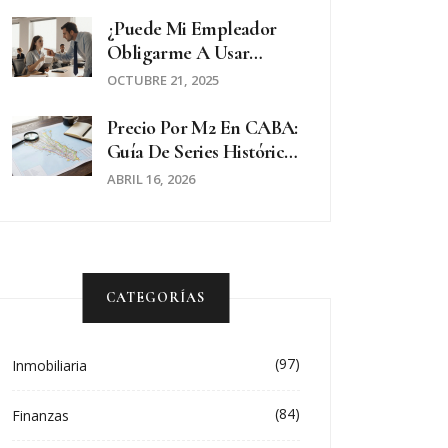
Guía Práctica 2026
¿Puede Mi Empleador
Obligarme A Usar
Pantalón? Guía De
OCTUBRE 21, 2025
Derechos Laborales
Precio Por M2 En CABA:
Guía De Series Históricas
Para Tasaciones Reales
ABRIL 16, 2026
CATEGORÍAS
(97)
Inmobiliaria
(84)
Finanzas