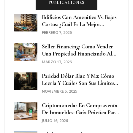
PUBLICACIONES
Edificios Con Amenities Vs. Bajos
Costos: ¿Cuál Es La Mejor
Elección Para Tu Estilo De Vida?
FEBRERO 7, 2026
Seller Financing: Cómo Vender
Una Propiedad Financiando Al
Comprador En Argentina
MARZO 17, 2026
Paridad Dólar Blue Y M2: Cómo
Leerla Y Cuáles Son Sus Límites
Reales
NOVIEMBRE 5, 2025
Criptomonedas En Compraventa
De Inmuebles: Guía Práctica Para
2026
JULIO 16, 2026