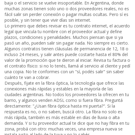
baja o el servicio se vuelve insoportable.
En Argentina, donde
muchas zonas tienen solo uno o dos proveedores reales, no es
fácil salir sin perder conexión o pagar multas ocultas. Pero sí es
posible, y sin tener que vivir días sin internet.
Lo primero que debes revisar es tu
contrato internet
,
el acuerdo
legal que vincula tu nombre con el proveedor actual y define
plazos, condiciones y penalidades
. Muchos piensan que si ya
pasó un año, pueden salir sin pagar nada. No siempre es cierto.
Algunos contratos tienen cláusulas de permanencia de 12, 18 o
incluso 24 meses, y salir antes puede costarte hasta el 80% del
valor de la promoción que te dieron al iniciar. Revisa tu factura o
el contrato físico: si no lo tenés, llamá al servicio al cliente y pedí
una copia. No te conformes con un "sí, podés salir" sin saber
cuánto te van a cobrar.
Después, fijate en la
fibra óptica
,
la tecnología que ofrece las
conexiones más rápidas y estables en la mayoría de las
ciudades argentinas
. No todos los proveedores la ofrecen en tu
barrio, y algunos venden ADSL como si fuera fibra. Preguntá
directamente: "¿Usan fibra óptica hasta mi puerta?". Si la
respuesta es no, o no saben, buscá otro. La fibra no solo es
más rápida, también es más estable en días de lluvia o alta
demanda. Y si tu proveedor actual te dice que no hay fibra en tu
zona, probá con otro: muchas veces, una empresa nueva se
instala justo al lado de la tuya y no lo sabés.