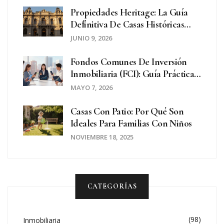
Propiedades Heritage: La Guía
Definitiva De Casas Históricas
Premium En 2026
JUNIO 9, 2026
Fondos Comunes De Inversión
Inmobiliaria (FCI): Guía Práctica
Para Invertir En Bienes Raíces Sin
MAYO 7, 2026
Comprar Propiedades
Casas Con Patio: Por Qué Son
Ideales Para Familias Con Niños
NOVIEMBRE 18, 2025
CATEGORÍAS
(98)
Inmobiliaria