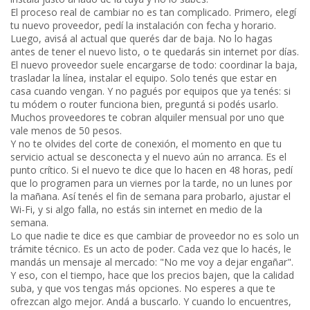
El proceso real de cambiar no es tan complicado. Primero, elegí
tu nuevo proveedor, pedí la instalación con fecha y horario.
Luego, avisá al actual que querés dar de baja. No lo hagas
antes de tener el nuevo listo, o te quedarás sin internet por días.
El nuevo proveedor suele encargarse de todo: coordinar la baja,
trasladar la línea, instalar el equipo. Solo tenés que estar en
casa cuando vengan. Y no pagués por equipos que ya tenés: si
tu módem o router funciona bien, preguntá si podés usarlo.
Muchos proveedores te cobran alquiler mensual por uno que
vale menos de 50 pesos.
Y no te olvides del
corte de conexión
,
el momento en que tu
servicio actual se desconecta y el nuevo aún no arranca
. Es el
punto crítico. Si el nuevo te dice que lo hacen en 48 horas, pedí
que lo programen para un viernes por la tarde, no un lunes por
la mañana. Así tenés el fin de semana para probarlo, ajustar el
Wi-Fi, y si algo falla, no estás sin internet en medio de la
semana.
Lo que nadie te dice es que cambiar de proveedor no es solo un
trámite técnico. Es un acto de poder. Cada vez que lo hacés, le
mandás un mensaje al mercado: "No me voy a dejar engañar".
Y eso, con el tiempo, hace que los precios bajen, que la calidad
suba, y que vos tengas más opciones. No esperes a que te
ofrezcan algo mejor. Andá a buscarlo. Y cuando lo encuentres,