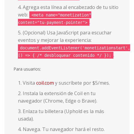
Agrega esta línea al encabezado de tu sitio
web:
<meta name="monetization"
.
content="tu-payment-pointer">
(Opcional) Usa JavaScript para escuchar
eventos y mejorar la experiencia:
document.addEventListener('monetizationstart',
.
() => { /* desbloquear contenido */ });
Para usuarios:
Visita
coil.com
y suscríbete por $5/mes.
Instala la extensión de Coil en tu
navegador (Chrome, Edge o Brave).
Enlaza tu billetera (Uphold es la más
usada).
Navega. Tu navegador hará el resto.