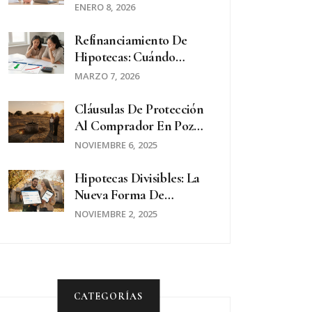
Hipotecas: Cuál Elegir
ENERO 8, 2026
En 2026
Refinanciamiento De
Hipotecas: Cuándo
Hacerlo Y Cuándo
MARZO 7, 2026
Evitarlo
Cláusulas De Protección
Al Comprador En Pozos
De Propiedad: Lo Que
NOVIEMBRE 6, 2025
Debes Saber Antes De
Firmar
Hipotecas Divisibles: La
Nueva Forma De
Comprar Casa En
NOVIEMBRE 2, 2025
Argentina
CATEGORÍAS