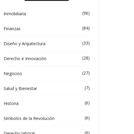
(96)
Inmobiliaria
(84)
Finanzas
(33)
Diseño y Arquitectura
(28)
Derecho e Innovación
(27)
Negocios
(7)
Salud y Bienestar
(6)
Historia
(6)
Símbolos de la Revolución
(6)
Derecho laboral