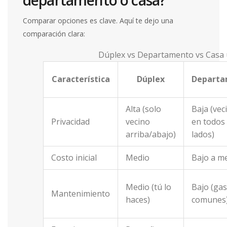
departamento o casa?
Comparar opciones es clave. Aquí te dejo una
comparación clara:
Dúplex vs Departamento vs Casa u
Característica
Dúplex
Departa
Alta (solo
Baja (vec
Privacidad
vecino
en todos 
arriba/abajo)
lados)
Costo inicial
Medio
Bajo a m
Medio (tú lo
Bajo (ga
Mantenimiento
haces)
comunes