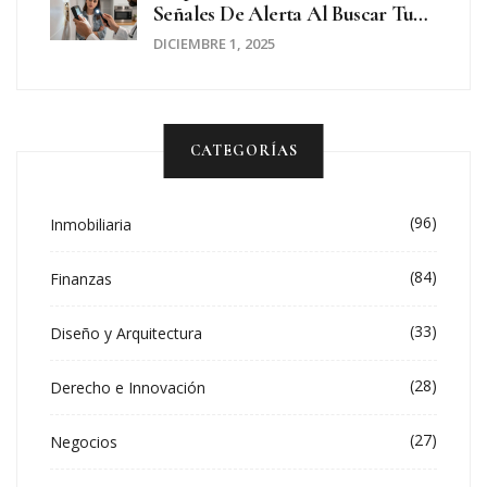
Señales De Alerta Al Buscar Tu
Próxima Casa
DICIEMBRE 1, 2025
CATEGORÍAS
(96)
Inmobiliaria
(84)
Finanzas
(33)
Diseño y Arquitectura
(28)
Derecho e Innovación
(27)
Negocios