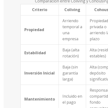
Comparación entre Coliving y Cohousin
Criterio
Coliving
Cohous
Arriendo
Propieda
temporal a
privada o
Propiedad
una
arriendo 
empresa
plazo
Baja (alta
Alta (resi
Estabilidad
rotación)
estables)
Baja (sin
Alta (com
Inversión Inicial
garantía
depósito
larga)
significati
Responsab
Incluido en
compartid
Mantenimiento
el pago
fondo