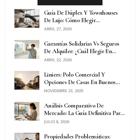
Guía De Dúplex Y Townhouses
De Lujo: Cómo Elegir
Propiedades En Zonas Exclusivas
ABRIL 27, 2026
Garantías Solidarias Vs Seguros
De Alquiler: ¿Cuál Elegir En
2026?
ABRIL 22, 2026
Liniers: Polo Comercial Y
Opciones De Casas En Buenos
Aires
NOVIEMBRE 23, 2025
Análisis Comparativo De
Mercado: La Guía Definitiva Para
Una Tasación Inmobiliaria Precisa
JULIO 8, 2026
Propiedades Problemáticas: