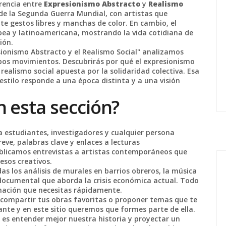
erencia entre
Expresionismo Abstracto
y
Realismo
s de la Segunda Guerra Mundial, con artistas que
 gestos libres y manchas de color. En cambio, el
opea y latinoamericana, mostrando la vida cotidiana de
ión.
esionismo Abstracto y el Realismo Social" analizamos
mbos movimientos. Descubrirás por qué el expresionismo
 realismo social apuesta por la solidaridad colectiva. Esa
tilo responde a una época distinta y a una visión
 esta sección?
a estudiantes, investigadores y cualquier persona
reve, palabras clave y enlaces a lecturas
licamos entrevistas a artistas contemporáneos que
esos creativos.
das los análisis de murales en barrios obreros, la música
 documental que aborda la crisis económica actual. Todo
mación que necesitas rápidamente.
 compartir tus obras favoritas o proponer temas que te
ante y en este sitio queremos que formes parte de ella.
o es entender mejor nuestra historia y proyectar un