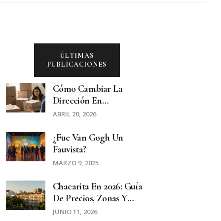
ÚLTIMAS
PUBLICACIONES
Cómo Cambiar La
Dirección En
Suscripciones Y
ABRIL 20, 2026
Membresías Al Mudarte
¿Fue Van Gogh Un
Fauvista?
MARZO 9, 2025
Chacarita En 2026: Guía
De Precios, Zonas Y
Oferta De
JUNIO 11, 2026