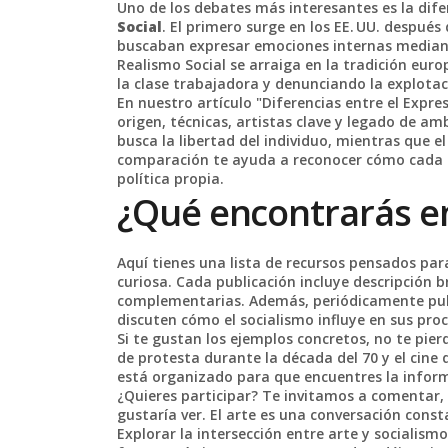
Uno de los debates más interesantes es la dif
Social
. El primero surge en los EE. UU. despué
buscaban expresar emociones internas mediante
Realismo Social se arraiga en la tradición eur
la clase trabajadora y denunciando la explotac
En nuestro artículo "Diferencias entre el Expr
origen, técnicas, artistas clave y legado de a
busca la libertad del individuo, mientras que el
comparación te ayuda a reconocer cómo cada es
política propia.
¿Qué encontrarás en
Aquí tienes una lista de recursos pensados par
curiosa. Cada publicación incluye descripción b
complementarias. Además, periódicamente pub
discuten cómo el socialismo influye en sus proc
Si te gustan los ejemplos concretos, no te pier
de protesta durante la década del 70 y el cine
está organizado para que encuentres la infor
¿Quieres participar? Te invitamos a comentar,
gustaría ver. El arte es una conversación const
Explorar la intersección entre arte y socialism