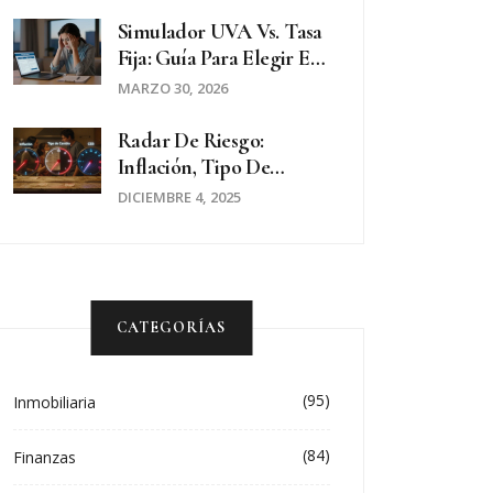
Departamentos
Simulador UVA Vs. Tasa
Fija: Guía Para Elegir En
2026
MARZO 30, 2026
Radar De Riesgo:
Inflación, Tipo De
Cambio Y CER En La
DICIEMBRE 4, 2025
Argentina Actual
CATEGORÍAS
(95)
Inmobiliaria
(84)
Finanzas