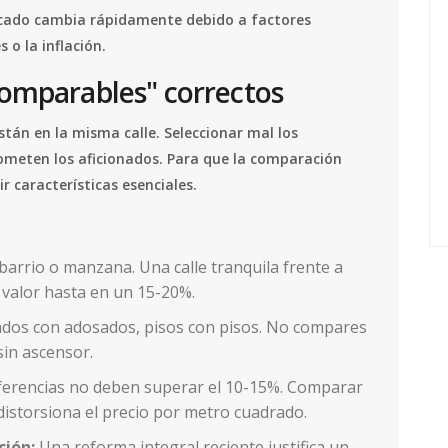
rcado cambia rápidamente debido a factores
o la inflación.
comparables" correctos
están en la misma calle. Seleccionar mal los
ometen los aficionados. Para que la comparación
r características esenciales.
arrio o manzana. Una calle tranquila frente a
 valor hasta en un 15-20%.
os con adosados, pisos con pisos. No compares
sin ascensor.
ferencias no deben superar el 10-15%. Comparar
distorsiona el precio por metro cuadrado.
ción:
Una reforma integral reciente justifica un