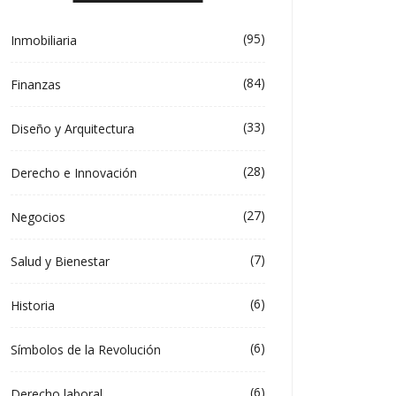
(95)
Inmobiliaria
(84)
Finanzas
(33)
Diseño y Arquitectura
(28)
Derecho e Innovación
(27)
Negocios
(7)
Salud y Bienestar
(6)
Historia
(6)
Símbolos de la Revolución
(6)
Derecho laboral