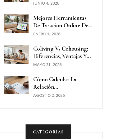
Guía Definitiva
JUNIO 4, 2026
Mejores Herramientas
De Tasación Online De
Propiedades En 2026
ENERO 1, 2026
Coliving Vs Cohousing:
Diferencias, Ventajas Y
Guía Para Elegir En 2026
MAYO 31, 2026
Cómo Calcular La
Relación
Ingreso/alquiler Para
AGOSTO 2, 2026
Calificar En Argentina
CATEGORÍAS