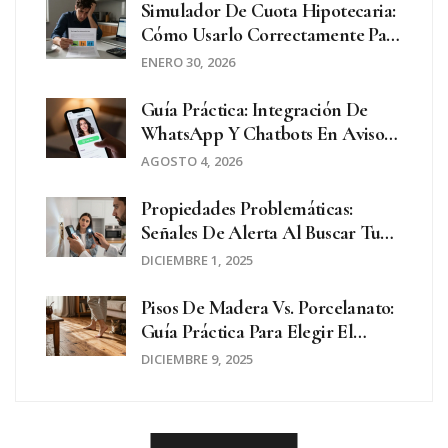
Simulador De Cuota Hipotecaria:
Cómo Usarlo Correctamente Para
Evitar Sorpresas
ENERO 30, 2026
Guía Práctica: Integración De
WhatsApp Y Chatbots En Avisos
Inmobiliarios Para Cerrar Más
AGOSTO 4, 2026
Ventas
Propiedades Problemáticas:
Señales De Alerta Al Buscar Tu
Próxima Casa
DICIEMBRE 1, 2025
Pisos De Madera Vs. Porcelanato:
Guía Práctica Para Elegir El
Mejor Suelo Para Tu Hogar
DICIEMBRE 9, 2025