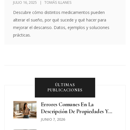
reales
JULIO 16, 2025
TOMÁS ILLANES
Descubre cómo distintos medicamentos pueden
alterar el sueño, por qué sucede y qué hacer para
mejorar el descanso. Datos, ejemplos y soluciones
prácticas.
ÚLTIMAS
PUBLICACIONES
Errores Comunes En La
Descripción De Propiedades Y
Cómo Corregirlos Para Vender
JUNIO 7, 2026
Más Rápido