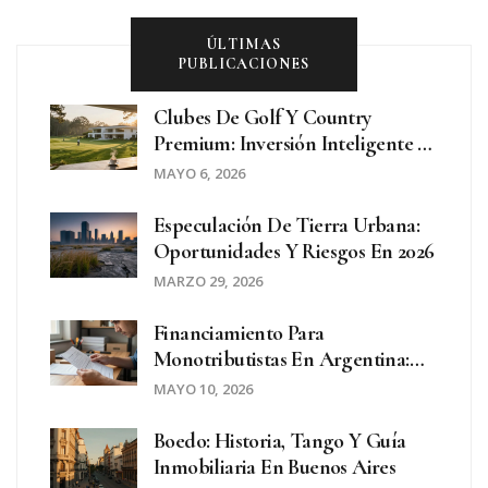
ÚLTIMAS
PUBLICACIONES
Clubes De Golf Y Country
Premium: Inversión Inteligente Y
Estilo De Vida Exclusivo
MAYO 6, 2026
Especulación De Tierra Urbana:
Oportunidades Y Riesgos En 2026
MARZO 29, 2026
Financiamiento Para
Monotributistas En Argentina:
Requisitos Y Opciones Reales
MAYO 10, 2026
Boedo: Historia, Tango Y Guía
Inmobiliaria En Buenos Aires