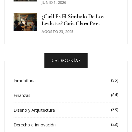
JUNIO 1, 2026
¿Cuál Es El Símbolo De Los
Lealistas? Guía Clara Por
Contexto Histórico
AGOSTO 23, 2025
CATEGORÍAS
(96)
Inmobiliaria
(84)
Finanzas
(33)
Diseño y Arquitectura
(28)
Derecho e Innovación