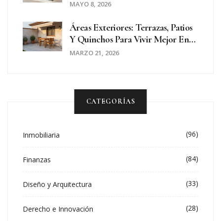
Muebles Grandes En Mudanzas
MAYO 8, 2026
Áreas Exteriores: Terrazas, Patios
Y Quinchos Para Vivir Mejor En
Casa
MARZO 21, 2026
CATEGORÍAS
(96)
Inmobiliaria
(84)
Finanzas
(33)
Diseño y Arquitectura
(28)
Derecho e Innovación