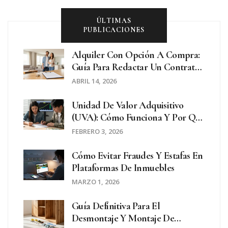
ÚLTIMAS
PUBLICACIONES
Alquiler Con Opción A Compra:
Guía Para Redactar Un Contrato
Seguro
ABRIL 14, 2026
Unidad De Valor Adquisitivo
(UVA): Cómo Funciona Y Por Qué
Importa En Argentina
FEBRERO 3, 2026
Cómo Evitar Fraudes Y Estafas En
Plataformas De Inmuebles
MARZO 1, 2026
Guía Definitiva Para El
Desmontaje Y Montaje De