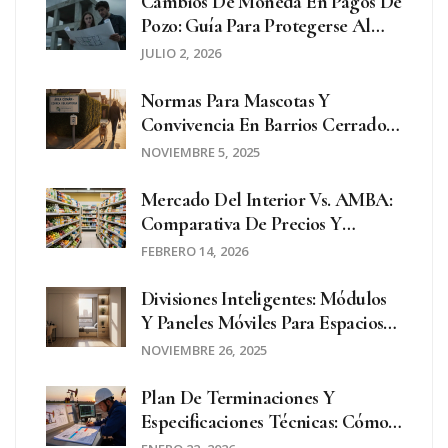
Cambios De Moneda En Pagos De
Pozo: Guía Para Protegerse Al
Comprar Propiedades
JULIO 2, 2026
Normas Para Mascotas Y
Convivencia En Barrios Cerrados:
Qué Debes Saber Para No Tener
NOVIEMBRE 5, 2025
Problemas
Mercado Del Interior Vs. AMBA:
Comparativa De Precios Y
Dinámica Económica En 2026
FEBRERO 14, 2026
Divisiones Inteligentes: Módulos
Y Paneles Móviles Para Espacios
Modernos
NOVIEMBRE 26, 2025
Plan De Terminaciones Y
Especificaciones Técnicas: Cómo
Leerlo Y Entenderlo Paso A Paso