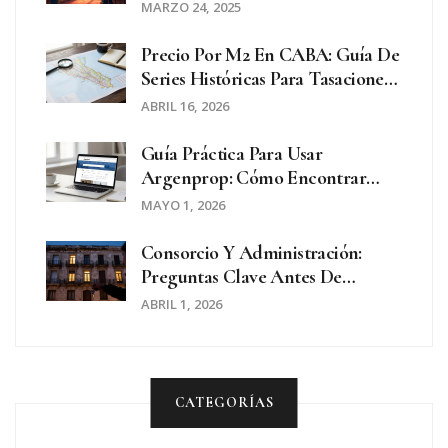
Y Más
MARZO 24, 2025
Precio Por M2 En CABA: Guía De
Series Históricas Para Tasaciones
Reales
ABRIL 16, 2026
Guía Práctica Para Usar
Argenprop: Cómo Encontrar
Propiedades Y Cerrar Tu
MAYO 1, 2026
Operación
Consorcio Y Administración:
Preguntas Clave Antes De
Comprar Un Departamento
ABRIL 1, 2026
CATEGORÍAS