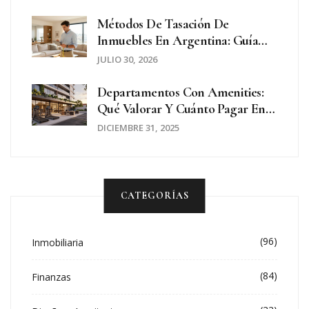
Métodos De Tasación De
Inmuebles En Argentina: Guía
Práctica Para Vender, Comprar O
JULIO 30, 2026
Hipotecar
Departamentos Con Amenities:
Qué Valorar Y Cuánto Pagar En
2025
DICIEMBRE 31, 2025
CATEGORÍAS
(96)
Inmobiliaria
(84)
Finanzas