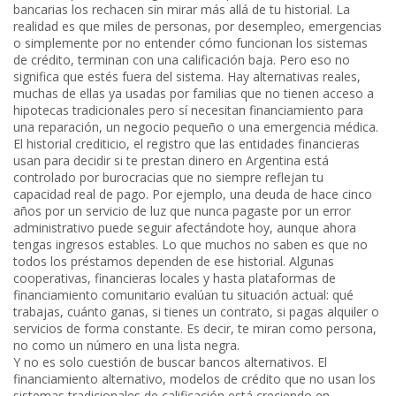
bancarias los rechacen sin mirar más allá de tu historial. La
realidad es que miles de personas, por desempleo, emergencias
o simplemente por no entender cómo funcionan los sistemas
de crédito, terminan con una calificación baja. Pero eso no
significa que estés fuera del sistema. Hay alternativas reales,
muchas de ellas ya usadas por familias que no tienen acceso a
hipotecas tradicionales pero sí necesitan financiamiento para
una reparación, un negocio pequeño o una emergencia médica.
El
historial crediticio
,
el registro que las entidades financieras
usan para decidir si te prestan dinero
en Argentina está
controlado por burocracias que no siempre reflejan tu
capacidad real de pago. Por ejemplo, una deuda de hace cinco
años por un servicio de luz que nunca pagaste por un error
administrativo puede seguir afectándote hoy, aunque ahora
tengas ingresos estables. Lo que muchos no saben es que no
todos los préstamos dependen de ese historial. Algunas
cooperativas, financieras locales y hasta plataformas de
financiamiento comunitario evalúan tu situación actual: qué
trabajas, cuánto ganas, si tienes un contrato, si pagas alquiler o
servicios de forma constante. Es decir, te miran como persona,
no como un número en una lista negra.
Y no es solo cuestión de buscar bancos alternativos. El
financiamiento alternativo
,
modelos de crédito que no usan los
sistemas tradicionales de calificación
está creciendo en