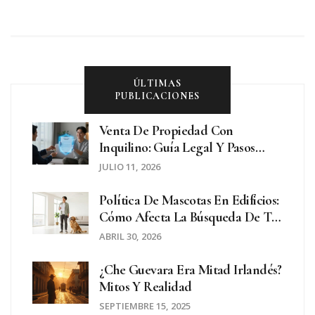
ÚLTIMAS
PUBLICACIONES
Venta De Propiedad Con
Inquilino: Guía Legal Y Pasos
Prácticos
JULIO 11, 2026
Política De Mascotas En Edificios:
Cómo Afecta La Búsqueda De Tu
Próximo Hogar
ABRIL 30, 2026
¿Che Guevara Era Mitad Irlandés?
Mitos Y Realidad
SEPTIEMBRE 15, 2025