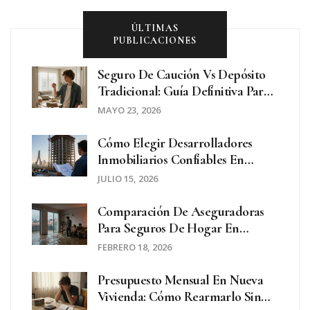
ÚLTIMAS
PUBLICACIONES
Seguro De Caución Vs Depósito
Tradicional: Guía Definitiva Para
Alquilar En España (2026)
MAYO 23, 2026
Cómo Elegir Desarrolladores
Inmobiliarios Confiables En
Argentina Para Propiedades En
JULIO 15, 2026
Pozo
Comparación De Aseguradoras
Para Seguros De Hogar En
Argentina 2026
FEBRERO 18, 2026
Presupuesto Mensual En Nueva
Vivienda: Cómo Rearmarlo Sin