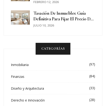
Perder El Control
FEBRERO 12, 2026
Tasación De Inmuebles: Guía
Definitiva Para Fijar El Precio De
Venta Correcto En 2026
JULIO 10, 2026
CATEGORÍAS
(97)
Inmobiliaria
(84)
Finanzas
(33)
Diseño y Arquitectura
(28)
Derecho e Innovación