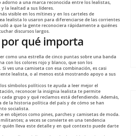
o adorno a una marca reconocida entre los lealistas,
 la lealtad a sus líderes.
s visible en los mítines y en los carteles de
a lealista lo usaron para diferenciarse de las corrientes
 ayudó a que la gente reconociera rápidamente a quiénes
cuchar discursos largos.
 por qué importa
recer como una estrella de cinco puntas sobre una banda
a con los colores rojo y blanco, que son los
 Si ves una camiseta con esa combinación, es casi
rriente lealista, o al menos está mostrando apoyo a sus
os símbolos políticos te ayuda a leer mejor el
ción, reconocer la insignia lealista te permite
ce cada grupo y qué reclamos está defendiendo. Además,
 de la historia política del país y de cómo se han
to socialista.
ece en objetos como pines, parches y camisetas de moda.
 militantes; a veces se convierte en una tendencia
var quién lleva este detalle y en qué contexto puede darte