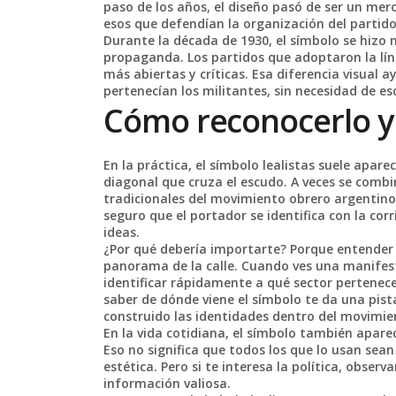
paso de los años, el diseño pasó de ser un mer
esos que defendían la organización del partido y
Durante la década de 1930, el símbolo se hizo má
propaganda. Los partidos que adoptaron la líne
más abiertas y críticas. Esa diferencia visual
pertenecían los militantes, sin necesidad de es
Cómo reconocerlo y
En la práctica, el símbolo lealistas suele apa
diagonal que cruza el escudo. A veces se combin
tradicionales del movimiento obrero argentino.
seguro que el portador se identifica con la co
ideas.
¿Por qué debería importarte? Porque entender l
panorama de la calle. Cuando ves una manifesta
identificar rápidamente a qué sector pertene
saber de dónde viene el símbolo te da una pista
construido las identidades dentro del movimien
En la vida cotidiana, el símbolo también apar
Eso no significa que todos los que lo usan sean
estética. Pero si te interesa la política, obser
información valiosa.