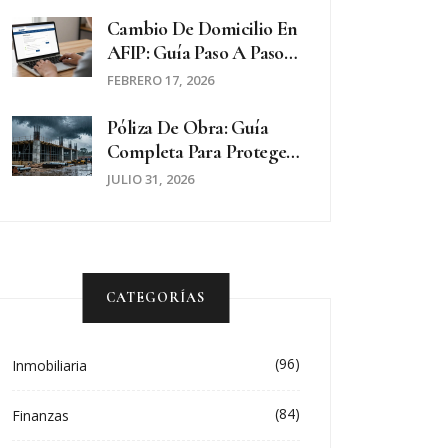
Ideología Política
Cambio De Domicilio En
AFIP: Guía Paso A Paso
Para 2026
FEBRERO 17, 2026
Póliza De Obra: Guía
Completa Para Proteger
Tu Proyecto Inmobiliario
JULIO 31, 2026
En Argentina
CATEGORÍAS
(96)
Inmobiliaria
(84)
Finanzas