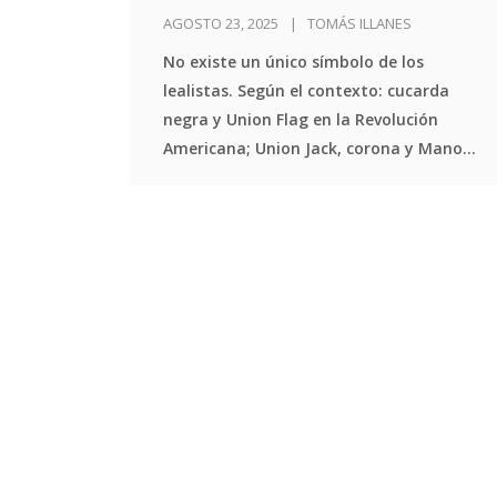
contexto histórico
AGOSTO 23, 2025
TOMÁS ILLANES
No existe un único símbolo de los
lealistas. Según el contexto: cucarda
negra y Union Flag en la Revolución
Americana; Union Jack, corona y Mano
Roja en Irlanda del Norte.