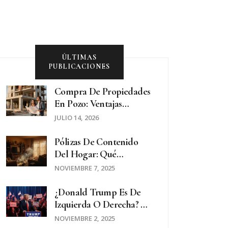
ÚLTIMAS
PUBLICACIONES
Compra De Propiedades
En Pozo: Ventajas
Completas Y Riesgos A
JULIO 14, 2026
Evitar
Pólizas De Contenido
Del Hogar: Qué
Protegen Y Qué No
NOVIEMBRE 7, 2025
¿Donald Trump Es De
Izquierda O Derecha? La
Verdad Detrás De Su
NOVIEMBRE 2, 2025