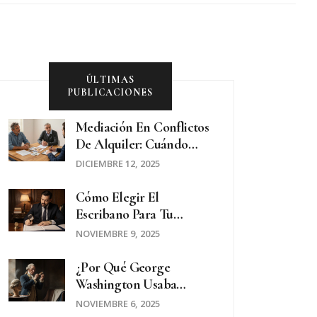
ÚLTIMAS
PUBLICACIONES
Mediación En Conflictos
De Alquiler: Cuándo
Conviene Y Cómo
DICIEMBRE 12, 2025
Funciona En La Práctica
Cómo Elegir El
Escribano Para Tu
Compraventa
NOVIEMBRE 9, 2025
Inmobiliaria En
Argentina
¿Por Qué George
Washington Usaba
Peluca? La Verdad
NOVIEMBRE 6, 2025