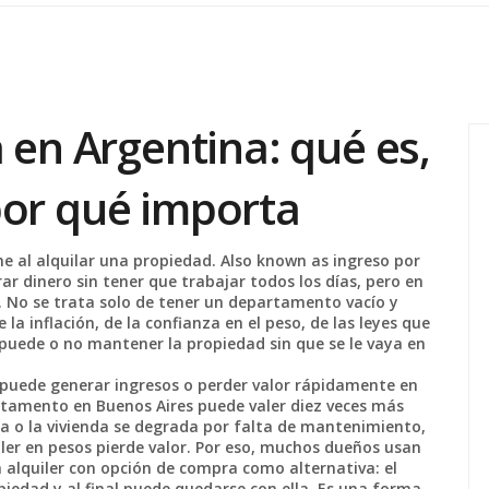
 en Argentina: qué es,
por qué importa
ne al alquilar una propiedad
. Also known as
ingreso por
ar dinero sin tener que trabajar todos los días, pero en
.
No se trata solo de tener un departamento vacío y
a inflación, de la confianza en el peso, de las leyes que
o puede o no mantener la propiedad sin que se le vaya en
e puede generar ingresos o perder valor rápidamente
en
rtamento en Buenos Aires puede valer diez veces más
ga o la vivienda se degrada por falta de mantenimiento,
quiler en pesos pierde valor. Por eso, muchos dueños usan
alquiler con opción de compra
como alternativa: el
opiedad y al final puede quedarse con ella. Es una forma