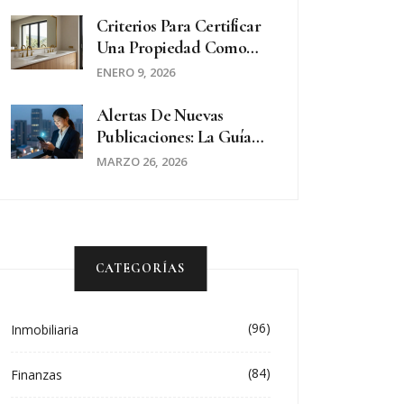
Detrás Del Símbolo De
La Revolución
Criterios Para Certificar
Una Propiedad Como
'premium' En El
ENERO 9, 2026
Mercado Inmobiliario
De Lujo
Alertas De Nuevas
Publicaciones: La Guía
Definitiva Para
MARZO 26, 2026
Configurar
Notificaciones
Inmobiliarias
CATEGORÍAS
(96)
Inmobiliaria
(84)
Finanzas