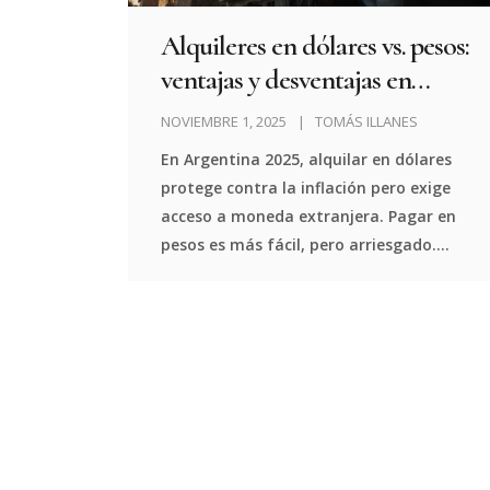
Alquileres en dólares vs. pesos:
ventajas y desventajas en
Argentina 2025
NOVIEMBRE 1, 2025
TOMÁS ILLANES
En Argentina 2025, alquilar en dólares
protege contra la inflación pero exige
acceso a moneda extranjera. Pagar en
pesos es más fácil, pero arriesgado.
Descubre qué opción conviene según tu
situación.