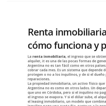
Renta inmobiliaria
cómo funciona y 
La
renta inmobiliaria
,
el ingreso que se obtie
alquiler
, it es una de las pocas formas de gener
Argentina no es tan fácil como en otros países
cobrar cada mes. Es un sistema que depende de l
protegen o no a los inquilinos, y de si el dueñ
reparaciones.
La
propiedad inmobiliaria
,
un activo físico qu
Argentina no es como en otros lados. Un depa
que uno en Córdoba, pero si el inquilino no pa
el ingreso se evapora. Y si el dólar sube, el al
el
leasing inmobiliario
,
un modelo que combina 
inquilino paga una cuota fija, parte va a la pr