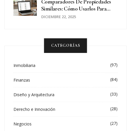
Comparadores De Propiedades
Similares: Cómo Usarlos Para
Encontrar La Mejor Opción
DICIEMBRE 22, 2025
CATEGORÍAS
(97)
Inmobiliaria
(84)
Finanzas
(33)
Diseño y Arquitectura
(28)
Derecho e Innovación
(27)
Negocios