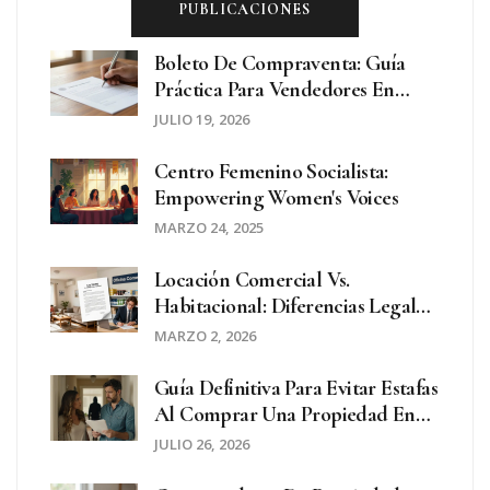
PUBLICACIONES
Boleto De Compraventa: Guía
Práctica Para Vendedores En
Argentina
JULIO 19, 2026
Centro Femenino Socialista:
Empowering Women's Voices
MARZO 24, 2025
Locación Comercial Vs.
Habitacional: Diferencias Legales
Clave Que Todo Propietario Debe
MARZO 2, 2026
Saber
Guía Definitiva Para Evitar Estafas
Al Comprar Una Propiedad En
Argentina
JULIO 26, 2026