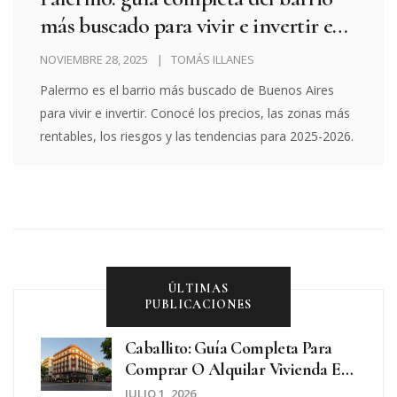
más buscado para vivir e invertir en
Buenos Aires
NOVIEMBRE 28, 2025
TOMÁS ILLANES
Palermo es el barrio más buscado de Buenos Aires
para vivir e invertir. Conocé los precios, las zonas más
rentables, los riesgos y las tendencias para 2025-2026.
ÚLTIMAS
PUBLICACIONES
Caballito: Guía Completa Para
Comprar O Alquilar Vivienda En
El Corazón De Buenos Aires
JULIO 1, 2026