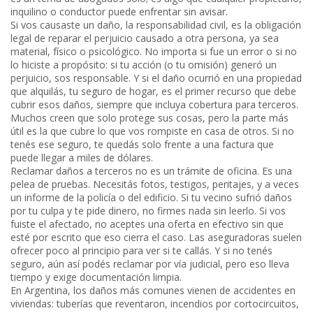
inquilino o conductor puede enfrentar sin avisar.
Si vos causaste un daño,
la responsabilidad civil
,
es la obligación
legal de reparar el perjuicio causado a otra persona, ya sea
material, físico o psicológico
. No importa si fue un error o si no
lo hiciste a propósito: si tu acción (o tu omisión) generó un
perjuicio, sos responsable. Y si el daño ocurrió en una propiedad
que alquilás, tu
seguro de hogar
,
es el primer recurso que debe
cubrir esos daños, siempre que incluya cobertura para terceros
.
Muchos creen que solo protege sus cosas, pero la parte más
útil es la que cubre lo que vos rompiste en casa de otros. Si no
tenés ese seguro, te quedás solo frente a una factura que
puede llegar a miles de dólares.
Reclamar daños a terceros no es un trámite de oficina. Es una
pelea de pruebas. Necesitás fotos, testigos, peritajes, y a veces
un informe de la policía o del edificio. Si tu vecino sufrió daños
por tu culpa y te pide dinero, no firmes nada sin leerlo. Si vos
fuiste el afectado, no aceptes una oferta en efectivo sin que
esté por escrito que eso cierra el caso. Las aseguradoras suelen
ofrecer poco al principio para ver si te callás. Y si no tenés
seguro, aún así podés reclamar por vía judicial, pero eso lleva
tiempo y exige documentación limpia.
En Argentina, los daños más comunes vienen de accidentes en
viviendas: tuberías que reventaron, incendios por cortocircuitos,