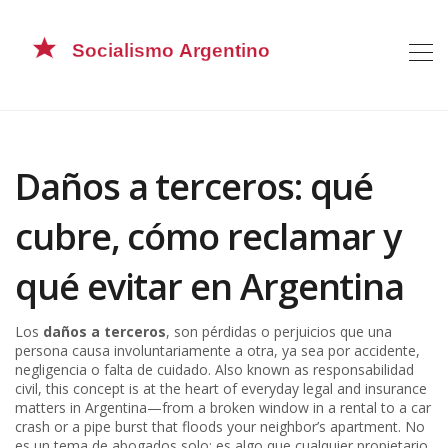
Daños a terceros: qué
cubre, cómo reclamar y
qué evitar en Argentina
Los
daños a terceros
,
son pérdidas o perjuicios que una
persona causa involuntariamente a otra, ya sea por accidente,
negligencia o falta de cuidado
. Also known as
responsabilidad
civil
, this concept is at the heart of everyday legal and insurance
matters in Argentina—from a broken window in a rental to a car
crash or a pipe burst that floods your neighbor’s apartment.
No
es un tema de abogados solo; es algo que cualquier propietario,