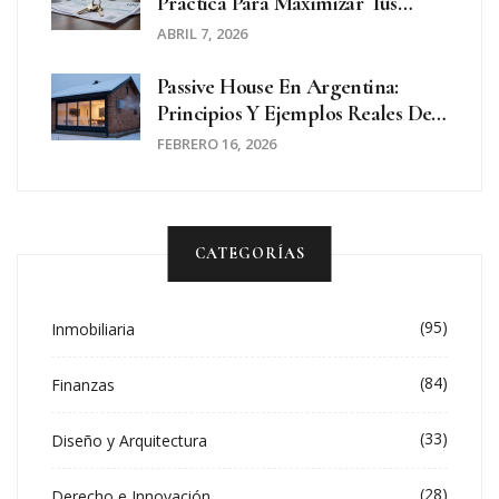
Práctica Para Maximizar Tus
Ingresos Mensuales
ABRIL 7, 2026
Passive House En Argentina:
Principios Y Ejemplos Reales De
Construcción Sostenible
FEBRERO 16, 2026
CATEGORÍAS
(95)
Inmobiliaria
(84)
Finanzas
(33)
Diseño y Arquitectura
(28)
Derecho e Innovación