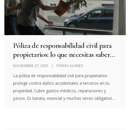
Póliza de responsabilidad civil para
propietarios: lo que necesitas saber
antes de firmar
NOVIEMBRE 27, 2025
TOMÁS ILLANES
La póliza de responsabilidad civil para propietarios
protege contra daños accidentales a terceros en tu
propiedad. Cubre gastos médicos, reparaciones y
juicios. Es barata, esencial y muchas veces obligatoria.
No esperes a un accidente para contratarla.