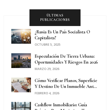
ÚLTIMAS
PUBLICACIONES
¿Rusia Es Un País Socialista O
Capitalista?
OCTUBRE 5, 2025
Especulación De Tierra Urbana:
Oportunidades Y Riesgos En 2026
MARZO 29, 2026
Cómo Verificar Planos, Superficie
Y Destino De Un Inmueble Antes
De Comprar: Guía Definitiva
FEBRERO 4, 2026
Cashflow Inmobiliario: Guía