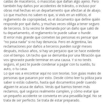
caídas de maceteros, o mascotas que dañan algo ajeno. Pero
también hay daños por accidentes de tránsito, o incluso por
obras mal hechas en un departamento que afectan al de abajo.
Lo que muchos no saben es que, si vivís en un edificio, el
reglamento de copropiedad
,
es el documento que define quién
responde por qué daño, y muchas veces obliga a tener seguro
de terceros
. Si tu vecino te demanda por un daño que salió de
tu departamento, el reglamento te puede salvar o hundir.
El error más grande que cometen las personas es pensar que
"no pasa nada" si no hay denuncia. Pero en Argentina, las
reclamaciones por daños a terceros pueden surgir meses
después, incluso años, si hay un perjuicio que se hace evidente
con el tiempo. Un techo que se derrumba por una filtración que
vos ignoraste puede terminar en una causa. Y si no tenés
seguro, el juez te puede condenar a pagar con tu sueldo, tu
auto, o tu casa.
Lo que vas a encontrar aquí no son teorías. Son guías reales de
personas que pasaron por esto. Desde cómo leer tu póliza para
saber si estás cubierto, hasta qué documentos pedir cuando
alguien te acusa de daños. Verás qué barrios tienen más
reclamos, qué seguros realmente cumplen, y cómo evitar que
un pequeño accidente se convierta en una pesadilla legal. No se
trata de ser perfecto. Se trata de estar preparado.